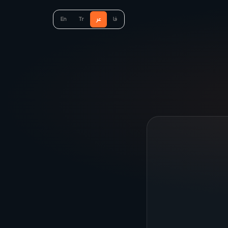
فا
عر
Tr
En