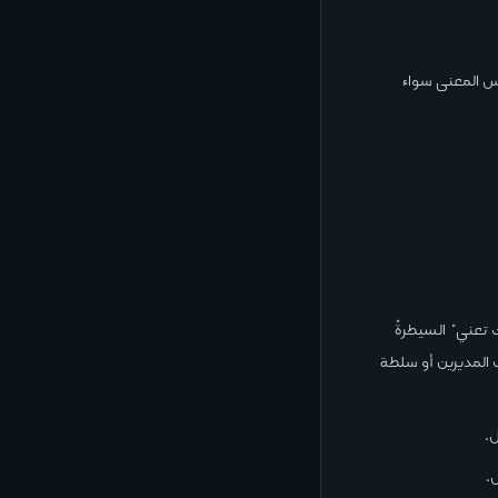
نفس المعنى سواء
 تعني "السيطرة"
اب المديرين أو سلطة
.
ل.