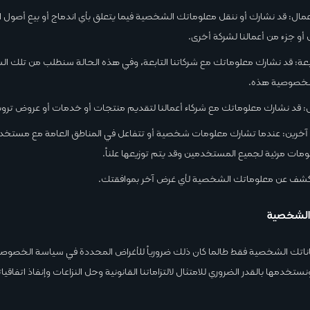
عمال: قد نشارك أو ننقل معلوماتك الشخصية فيما يتعلق بأي اندماج أو بيع أصول ا
أو جزء من أعمالنا لشركة أخرى.
بعة: قد نشارك معلوماتك مع شركاتنا التابعة، وفي هذه الحالة سنطلب من تلك الش
الخصوصية هذه.
ل: قد نشارك معلوماتك مع شركاء أعمالنا لتقديم منتجات أو خدمات أو عروض ترو
رين: عندما تشارك معلومات شخصية أو تتفاعل في المناطق العامة مع مستخدم
مات مرئية لجميع المستخدمين وقد يتم توزيعها علناً.
كشف عن معلوماتك الشخصية لأي غرض آخر بموافقتك.
 الشخصية
ناتك الشخصية فقط طالما كان ذلك ضرورياً للأغراض المحددة في سياسة الخصو
تخدمها بالقدر الضروري للامتثال لالتزاماتنا القانونية وحل النزاعات وإنفاذ اتفاقيا