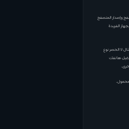
 بروتوكول الإنترنت لجهازك (مثل عنوان IP) ونوع المتصفح وإصدار المتصفح
هاز الفريدة
ل لا الحصر نوع
هازك المحمول ونظام تشغيل هاتفك
خرى.
 محمول.