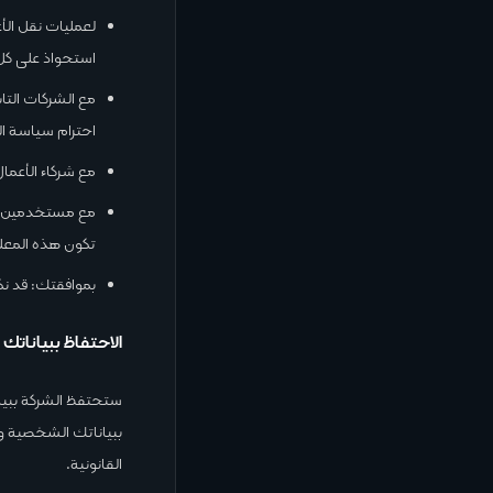
لعمليات نقل الأ
استحواذ على كل 
مع الشركات التا
احترام سياسة 
مع شركاء الأعما
مع مستخدمين آخ
تكون هذه المعلو
بموافقتك: قد ن
الاحتفاظ ببياناتك
ستحتفظ الشركة ببيا
ببياناتك الشخصية ونس
القانونية.