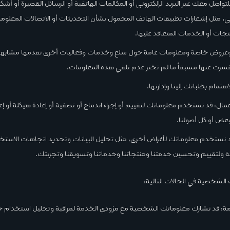
واصل معك عبر البريد الإلكتروني أو المكالمات الهاتفية أو الرسائل القصيرة أو أش
وني، مثل إشعارات تطبيقات الهاتف المحمول بشأن التحديثات أو الاتصالات المعلوما
تجات أو الخدمات المتعاقد عليها.
 وعروض خاصة ومعلومات عامة حول سلع وخدمات وفعاليات أخرى نقدمها مشابهة 
فسرت عنها مسبقاً ما لم تختر عدم تلقي هذه المعلومات.
اهتمام بطلباتك إلينا وإدارتها.
عمال: قد نستخدم معلوماتك لتقييم أو إجراء اندماج أو تصفية أو إعادة هيكلة أو إع
بعض أو كل أصولنا.
د نستخدم معلوماتك لأغراض أخرى، مثل تحليل البيانات وتحديد اتجاهات الاستخ
ية ولتقييم وتحسين خدمتنا ومنتجاتنا وخدماتنا وتسويقنا وتجربتك.
الشخصية في الحالات التالية:
ة: قد نشارك معلوماتك الشخصية مع مزودي الخدمة لمراقبة وتحليل استخدام خد