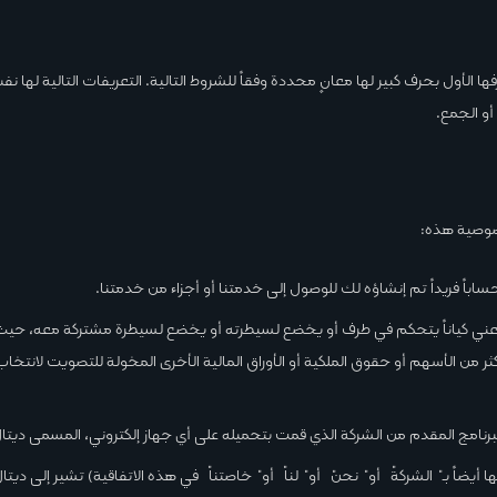
فها الأول بحرف كبير لها معانٍ محددة وفقاً للشروط التالية. التعريفات التالية لها 
و الجمع.
وصية هذه:
اباً فريداً تم إنشاؤه لك للوصول إلى خدمتنا أو أجزاء من خدمتنا.
عني كياناً يتحكم في طرف أو يخضع لسيطرته أو يخضع لسيطرة مشتركة معه، حيث
5% أو أكثر من الأسهم أو حقوق الملكية أو الأوراق المالية الأخرى المخولة للتصويت لانتخ
برنامج المقدم من الشركة الذي قمت بتحميله على أي جهاز إلكتروني، المسمى ديتال
يها أيضاً بـ "الشركة" أو "نحن" أو "لنا" أو "خاصتنا" في هذه الاتفاقية) تشير إلى ديتا