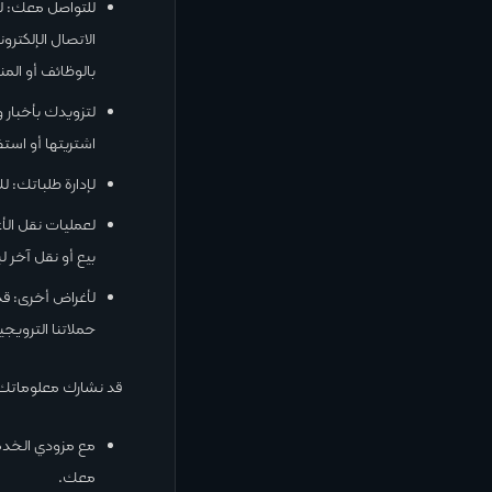
للتواصل معك: للت
الاتصال الإلكتر
بالوظائف أو المن
لتزويدك بأخبار
اشتريتها أو است
لإدارة طلباتك: لل
لعمليات نقل الأ
بيع أو نقل آخر ل
لأغراض أخرى: ق
حملاتنا الترويج
قد نشارك معلوماتك 
مع مزودي الخدم
معك.