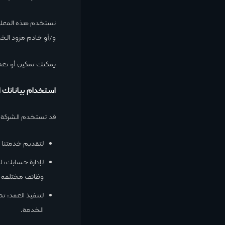
نستخدم هذه المعلوم
و/أو خادم مزود الخد
يمكنك تمكين أو تعط
استخدام بياناتك
قد تستخدم الشركة ال
لتقديم خدمتنا و
لإدارة حسابك: 
وظائف مختلفة 
لتنفيذ العقد: تط
الخدمة.